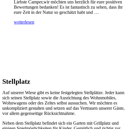
Liebste Camper,wir möchten uns herzlich für eure positiven
Bewertungen bedanken! Es ist fantastisch zu sehen, dass ihr
eure Zeit in der Natur so geschätzt habt und …
„Dankeschön
weiterlesen
für
eure
guten
Bewertungen:
Ein
Gruß
an
die
Camper“
Stellplatz
Auf unserer Wiese gibt es keine festgelegten Stellplätze. Jeder kann
sich seinen Stellplatz sowie die Ausrichtung des Wohnmobiles,
Wohnwagens oder des Zeltes selbst aussuchen. Wir möchten es
unkompliziert gestalten und setzen auf das Vertrauen unserer Gäste,
vor allem gegenseitige Rücksichtnahme.
Neben dem Stellplatz befindet sich ein Garten mit Grillplatz und
einigen Spielmöglichkeiten für Kinder. Gemütlich und richtig zur