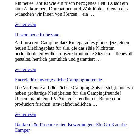
Fernsehen“
Ein neues Jahr ist wie ein frisch bezogenes Bett: Es lädt ein
zum Ankommen, Durchatmen und Wohlfühlen. Genau das
wünschen wir Ihnen von Herzen – ein …
„Ein
weiterlesen
gesundes
Unsere neue Ruhezone
neues
Jahr
Auf unserem Campingplatz Ruheparadies gibt es jetzt einen
–
neuen Lieblingsplatz für alle, die das süße Nichtstun
willkommen
perfektionieren wollen: unsere brandneue Sitzecke – liebevoll
im
gestaltet, herrlich gemütlich und garantiert …
Ruheparadies“
„Unsere
weiterlesen
neue
Energie für unvergessliche Campingmomente!
Ruhezone“
Die Vorfreude auf die nächste Camping-Saison steigt, und wir
haben großartige Neuigkeiten für alle Campingfreunde!
Unsere brandneue PV-Anlage ist endlich in Betrieb und
produziert frischen, umweltfreundlichen …
„Energie
weiterlesen
für
Dankeschön für eure guten Bewertungen: Ein Gruß an die
unvergessliche
Camper
Campingmomente!“